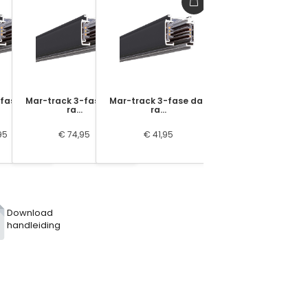
fase dali
Mar-track 3-fase dali
Mar-track 3-fase dali
ra…
ra…
95
€ 74,95
€ 41,95
Download
handleiding