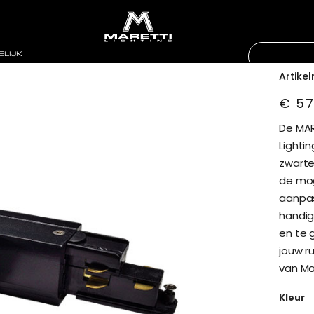
Mar
2 z
ELIJK
Artikel
€ 57
De MAR
Lightin
zwarte 
de mog
aanpas
handig
en te g
jouw r
van Mar
Kleur