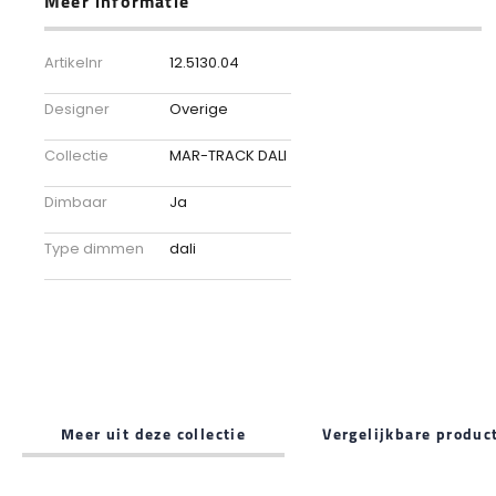
Meer informatie
Meer
12.5130.04
Artikelnr
informatie
Overige
Designer
MAR-TRACK DALI
Collectie
Ja
Dimbaar
dali
Type dimmen
Meer uit deze collectie
Vergelijkbare produc