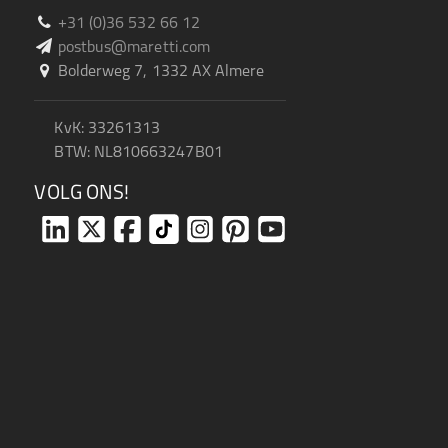
+31 (0)36 532 66 12
postbus@maretti.com
Bolderweg 7, 1332 AX Almere
KvK: 33261313
BTW: NL810663247B01
VOLG ONS!