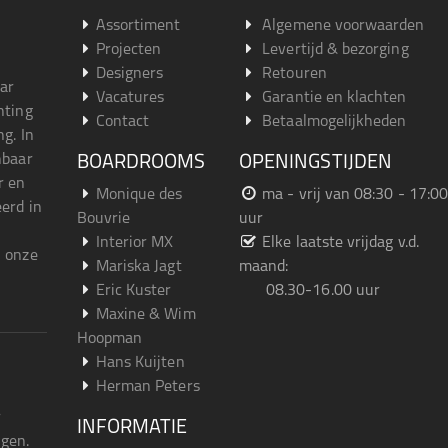
Assortiment
Algemene voorwaarden
Projecten
Levertijd & bezorging
Designers
Retouren
aar
Vacatures
Garantie en klachten
hting
Contact
Betaalmogelijkheden
g. In
nbaar
BOARDROOMS
OPENINGSTIJDEN
r en
Monique des
ma - vrij van 08:30 - 17:00
eerd in
Bouvrie
uur
Interior MX
Elke laatste vrijdag v.d.
n onze
Mariska Jagt
maand:
Eric Kuster
08.30-16.00 uur
Maxine & Wim
Hoopman
Hans Kuijten
Herman Peters
r
INFORMATIE
gen.