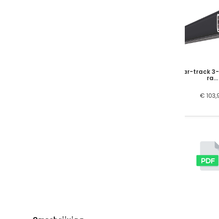
Mar-track 3-
ra…
€ 103,