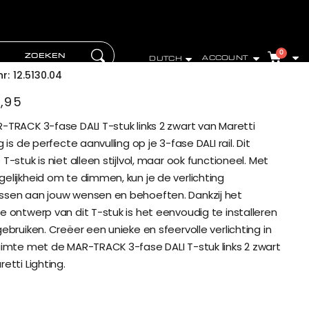
-track 3-fase dali t-stuks links
wart
TAAL
artikelen
0
Zoeken
Ga
ACCOUNT
DUTCH
Zoeken
naar
nr
12.5130.04
de
inhoud
,95
-TRACK 3-fase DALI T-stuk links 2 zwart van Maretti
g is de perfecte aanvulling op je 3-fase DALI rail. Dit
T-stuk is niet alleen stijlvol, maar ook functioneel. Met
elijkheid om te dimmen, kun je de verlichting
sen aan jouw wensen en behoeften. Dankzij het
e ontwerp van dit T-stuk is het eenvoudig te installeren
ebruiken. Creëer een unieke en sfeervolle verlichting in
uimte met de MAR-TRACK 3-fase DALI T-stuk links 2 zwart
etti Lighting.