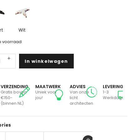
rt
Wit
 voorraad
In winkelwagen
VERZENDING
MAATWERK
ADVIES
LEVERING
VE
Gratis boven
Uniek voor
Van onze
1-3
Gr
€150-
jou!
licht
Werkdagen
€1
(binnen NL)
architecten
(b
ories