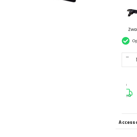
Zwa
Op
VERZENDING
MAATWERK
ADVIES
LEVERING
Gratis boven
Uniek voor
Van onze
1-3
€150-
jou!
licht
Werkdagen
(binnen NL)
architecten
Access